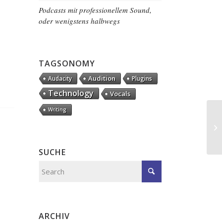
Podcasts mit professionellem Sound,
oder wenigstens halbwegs
TAGSONOMY
Audition
Audacity
Plugins
Technology
Vocals
Writing
Gr
SUCHE
ARCHIV